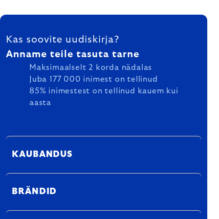
FOOTER
Kas soovite uudiskirja?
Anname teile tasuta tarne
Maksimaalselt 2 korda nädalas
Juba 177 000 inimest on tellinud
85% inimestest on tellinud kauem kui
aasta
KAUBANDUS
BRÄNDID