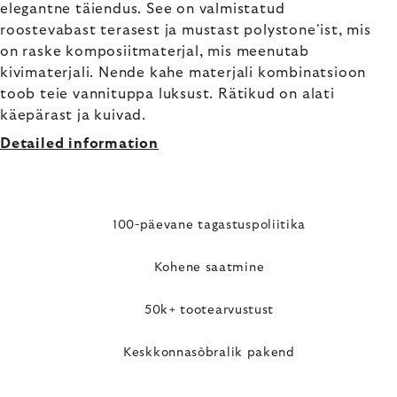
elegantne täiendus. See on valmistatud
roostevabast terasest ja mustast polystone'ist, mis
on raske komposiitmaterjal, mis meenutab
kivimaterjali. Nende kahe materjali kombinatsioon
toob teie vannituppa luksust. Rätikud on alati
käepärast ja kuivad.
Detailed information
100-päevane tagastuspoliitika
Kohene saatmine
50k+ tootearvustust
Keskkonnasõbralik pakend