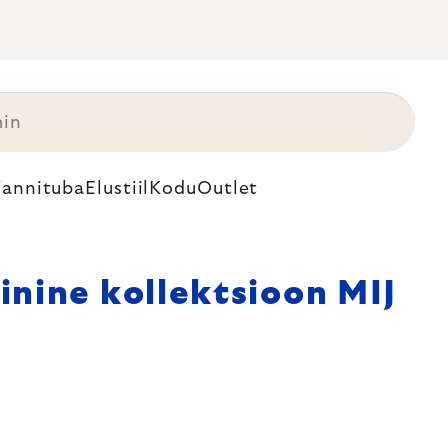
annituba
Elustiil
Kodu
Outlet
inine kollektsioon MIJ