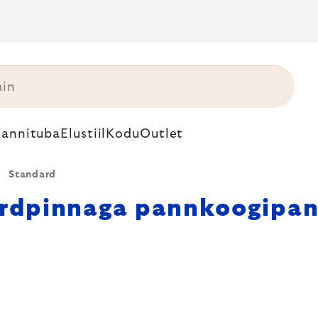
annituba
Elustiil
Kodu
Outlet
Standard
rdpinnaga pannkoogipan