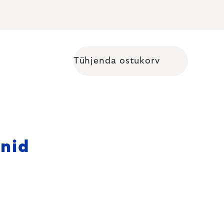
Tühjenda ostukorv
Shopping cart
nid