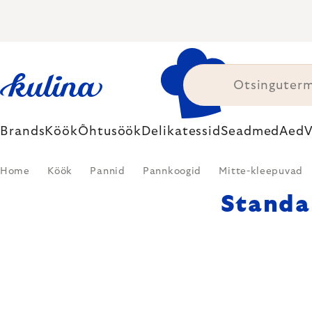
Skip
to
content
Brands
Köök
Õhtusöök
Delikatessid
Seadmed
Aed
V
Home
Köök
Pannid
Pannkoogid
Mitte-kleepuvad
Standa