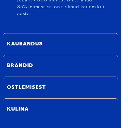
Juba 177 000 inimest on tellinud
85% inimestest on tellinud kauem kui
aasta
KAUBANDUS
BRÄNDID
OSTLEMISEST
KULINA