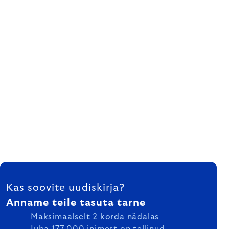
FOOTER
Kas soovite uudiskirja?
Anname teile tasuta tarne
Maksimaalselt 2 korda nädalas