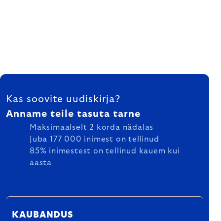
FOOTER
Kas soovite uudiskirja?
Anname teile tasuta tarne
Maksimaalselt 2 korda nädalas
Juba 177 000 inimest on tellinud
85% inimestest on tellinud kauem kui
aasta
KAUBANDUS