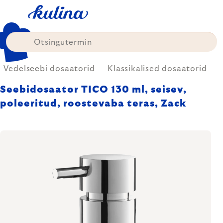
Skip
to
content
Vedelseebi dosaatorid
Klassikalised dosaatorid
Seebidosaator TICO 130 ml, seisev,
poleeritud, roostevaba teras, Zack