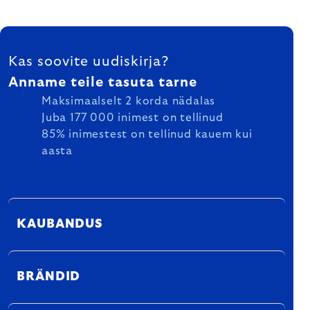
FOOTER
Kas soovite uudiskirja?
Anname teile tasuta tarne
Maksimaalselt 2 korda nädalas
Juba 177 000 inimest on tellinud
85% inimestest on tellinud kauem kui
aasta
KAUBANDUS
BRÄNDID