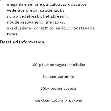
elegantne seinale paigaldatav dosaator
vedelate preparaatide jaoks
sobib vedelseebi, kehakreemi,
nõudepesuvahendi jne jaoks.
eksklusiivne, kõrgelt poleeritud roostevaba
teras
Detailed information
100-päevane tagastuspoliitika
Kohene saatmine
50k+ tootearvustust
Keskkonnasõbralik pakend