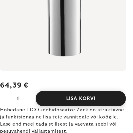
64,39 €
LISA KORVI
Hõbedane TICO seebidosaator Zack on atraktiivne
ja funktsionaalne lisa teie vannitoale või köögile.
Lase end meelitada stiilsest ja vaevata seebi või
pesuvahendi väljastamisest.