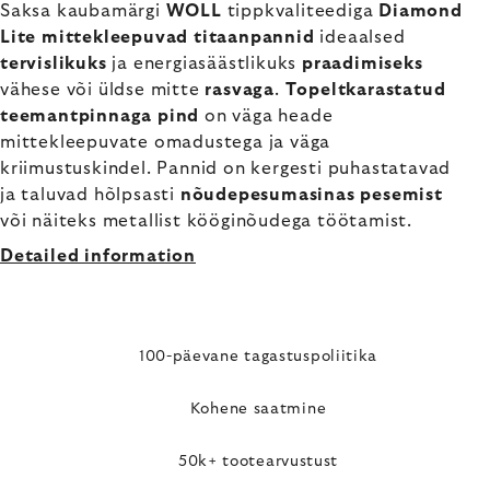
Saksa kaubamärgi
WOLL
tippkvaliteediga
Diamond
Lite mittekleepuvad titaanpannid
ideaalsed
tervislikuks
ja energiasäästlikuks
praadimiseks
vähese või üldse mitte
rasvaga
.
Topeltkarastatud
teemantpinnaga pind
on väga heade
mittekleepuvate omadustega ja väga
kriimustuskindel. Pannid on kergesti puhastatavad
ja taluvad hõlpsasti
nõudepesumasinas pesemist
või näiteks metallist kööginõudega töötamist.
Detailed information
100-päevane tagastuspoliitika
Kohene saatmine
50k+ tootearvustust