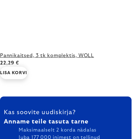
Pannikaitsed, 3 tk komplektis, WOLL
22,29 €
LISA KORVI
FOOTER
Kas soovite uudiskirja?
Anname teile tasuta tarne
Maksimaalselt 2 korda nädalas
Juba 177 000 inimest on tellinud