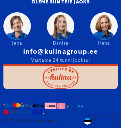
OLEME SIIN TEIE JAOKS
Jana
Denisa
Hana
info@kulinagroup.ee
Vastame 24 tunni jooksul
2007–2025 Kulinagroup.ee
EE