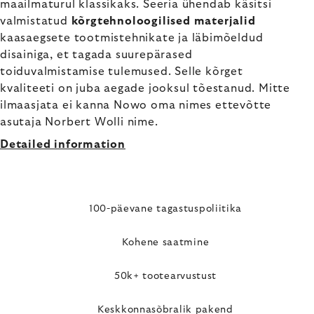
maailmaturul klassikaks. Seeria ühendab käsitsi
valmistatud
kõrgtehnoloogilised materjalid
kaasaegsete tootmistehnikate ja läbimõeldud
disainiga, et tagada suurepärased
toiduvalmistamise tulemused. Selle kõrget
kvaliteeti on juba aegade jooksul tõestanud. Mitte
ilmaasjata ei kanna Nowo oma nimes ettevõtte
asutaja Norbert Wolli nime.
Detailed information
100-päevane tagastuspoliitika
Kohene saatmine
50k+ tootearvustust
Keskkonnasõbralik pakend