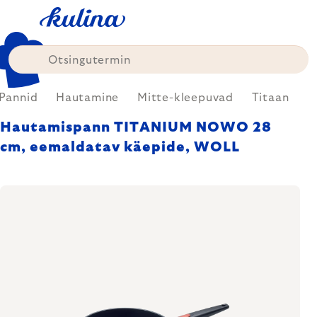
Skip
to
content
Pannid
Hautamine
Mitte-kleepuvad
Titaan
Hautamispann TITANIUM NOWO 28
cm, eemaldatav käepide, WOLL