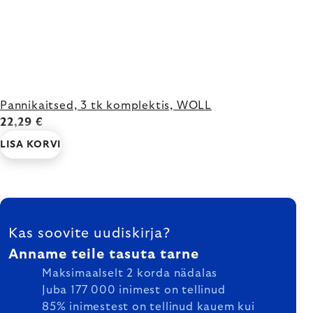
Pannikaitsed, 3 tk komplektis, WOLL
22,29 €
LISA KORVI
FOOTER
Kas soovite uudiskirja?
Anname teile tasuta tarne
Maksimaalselt 2 korda nädalas
Juba 177 000 inimest on tellinud
85% inimestest on tellinud kauem kui