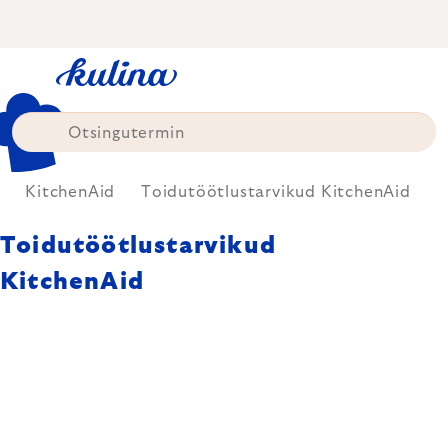
Skip
to
content
KitchenAid
Toidutöötlustarvikud KitchenAid
Toidutöötlustarvikud
KitchenAid