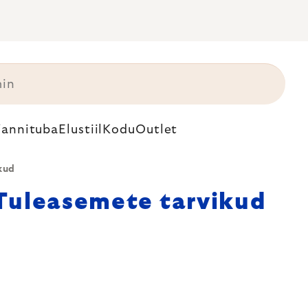
annituba
Elustiil
Kodu
Outlet
kud
Tuleasemete tarvikud