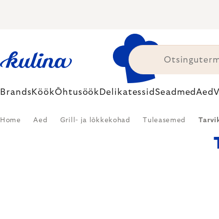
Skip
to
content
Brands
Köök
Õhtusöök
Delikatessid
Seadmed
Aed
V
Home
Aed
Grill- ja lõkkekohad
Tuleasemed
Tarvi