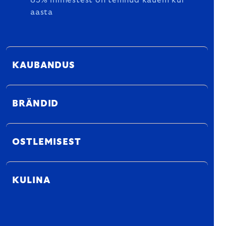
85% inimestest on tellinud kauem kui
aasta
KAUBANDUS
BRÄNDID
OSTLEMISEST
KULINA