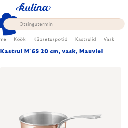
Skip
to
content
me
Köök
Küpsetuspotid
Kastrulid
Vask
Kastrul M´6S 20 cm, vask, Mauviel