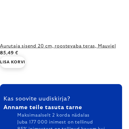
Aurutaja sisend 20 cm, roostevaba teras, Mauviel
85,49 €
LISA KORVI
FOOTER
Kas soovite uudiskirja?
Anname teile tasuta tarne
Maksimaalselt 2 korda nädalas
Juba 177 000 inimest on tellinud