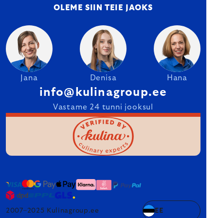
OLEME SIIN TEIE JAOKS
Jana
Denisa
Hana
info@kulinagroup.ee
Vastame 24 tunni jooksul
2007–2025 Kulinagroup.ee
EE