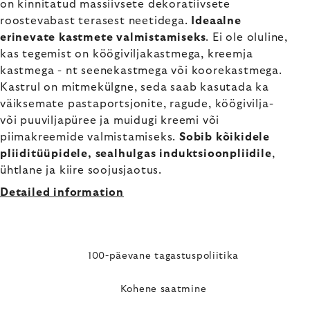
on kinnitatud massiivsete dekoratiivsete
roostevabast terasest neetidega.
Ideaalne
erinevate kastmete valmistamiseks
. Ei ole oluline,
kas tegemist on köögiviljakastmega, kreemja
kastmega - nt seenekastmega või koorekastmega.
Kastrul on mitmekülgne, seda saab kasutada ka
väiksemate pastaportsjonite, ragude, köögivilja-
või puuviljapüree ja muidugi kreemi või
piimakreemide valmistamiseks.
Sobib kõikidele
pliiditüüpidele, sealhulgas induktsioonpliidile
,
ühtlane ja kiire soojusjaotus.
Detailed information
100-päevane tagastuspoliitika
Kohene saatmine