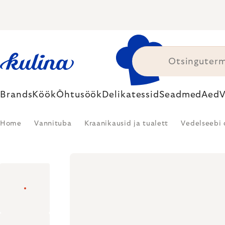
Skip
to
content
Brands
Köök
Õhtusöök
Delikatessid
Seadmed
Aed
V
Home
Vannituba
Kraanikausid ja tualett
Vedelseebi 