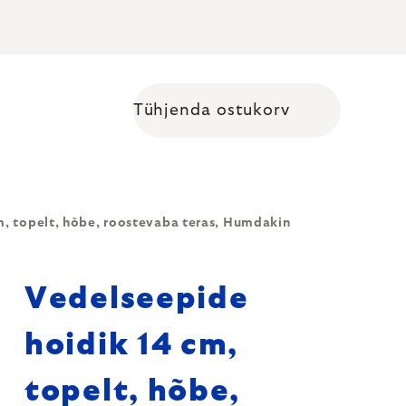
Tühjenda ostukorv
Shopping cart
m, topelt, hõbe, roostevaba teras, Humdakin
Vedelseepide
hoidik 14 cm,
topelt, hõbe,