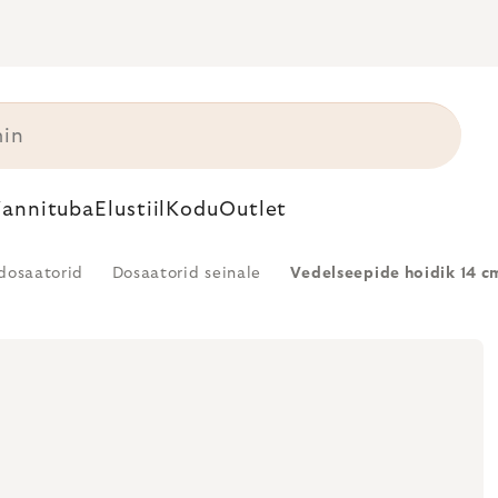
annituba
Elustiil
Kodu
Outlet
dosaatorid
Dosaatorid seinale
Vedelseepide hoidik 14 c