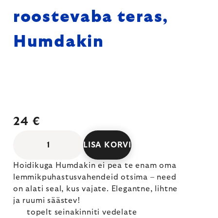
roostevaba teras,
Humdakin
24 €
LISA KORVI
Hoidikuga Humdakin ei pea te enam oma
lemmikpuhastusvahendeid otsima – need
on alati seal, kus vajate. Elegantne, lihtne
ja ruumi säästev!
topelt seinakinniti vedelate