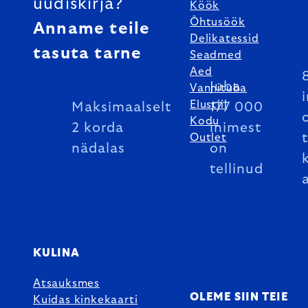
uudiskirja?
Köök
Õhtusöök
Anname teile
Delikatessid
tasuta tarne
Seadmed
Aed
Juba
Vannituba
Elustiil
Maksimaalselt
177 000
Kodu
2 korda
inimest
Outlet
nädalas
on
tellinud
KULINA
Atsauksmes
OLEME SIIN TEIE
Kuidas kinkekaarti