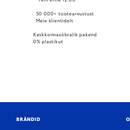
Telli enne 12.00
50 000+ tootearvustust
Meie klientidelt
Keskkonnasõbralik pakend
0% plastikut
BRÄNDID
O