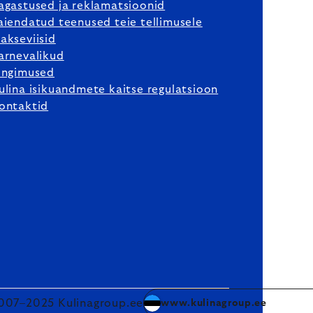
agastused ja reklamatsioonid
aiendatud teenused teie tellimusele
akseviisid
arnevalikud
ingimused
ulina isikuandmete kaitse regulatsioon
ontaktid
007–2025 Kulinagroup.ee
www.kulinagroup.ee