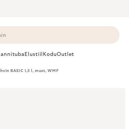
annituba
Elustiil
Kodu
Outlet
hvin BASIC 1,5 l, must, WMF