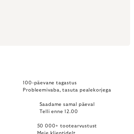
100-päevane tagastus
Probleemivaba, tasuta pealekorjega
Saadame samal päeval
Telli enne 12.00
50 000+ tootearvustust
Meie klientidelt