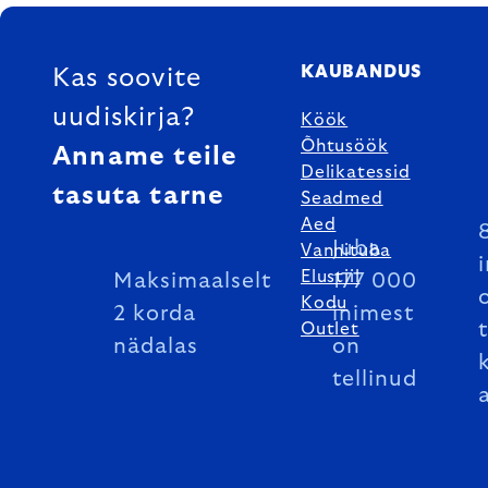
FOOTER
KAUBANDUS
Kas soovite
uudiskirja?
Köök
Õhtusöök
Anname teile
Delikatessid
tasuta tarne
Seadmed
Aed
Juba
Vannituba
Elustiil
Maksimaalselt
177 000
Kodu
2 korda
inimest
Outlet
nädalas
on
tellinud