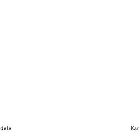
idele
Kar