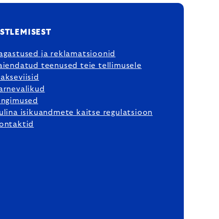
STLEMISEST
agastused ja reklamatsioonid
aiendatud teenused teie tellimusele
akseviisid
arnevalikud
ingimused
ulina isikuandmete kaitse regulatsioon
ontaktid