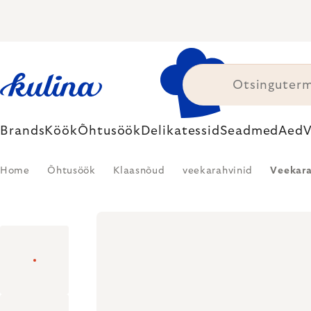
Skip
to
content
Brands
Köök
Õhtusöök
Delikatessid
Seadmed
Aed
V
Home
Õhtusöök
Klaasnõud
veekarahvinid
Veekara