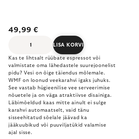
49,99 €
LISA KORVI
Kas te lihtsalt rüübate espressot või
valmistate oma lähedastele suurejoonelist
pidu? Vesi on õige täiendus mõlemale.
WMF on loonud veekarahvi igaks juhuks.
See vastab hügieenilise vee serveerimise
nõuetele ja on väga atraktiivse disainiga.
Läbimõeldud kaas mitte ainult ei sulge
karahvi automaatselt, vaid tänu
sisseehitatud sõelale jäävad ka
jääkuubikud või puuviljatükid valamise
ajal sisse.