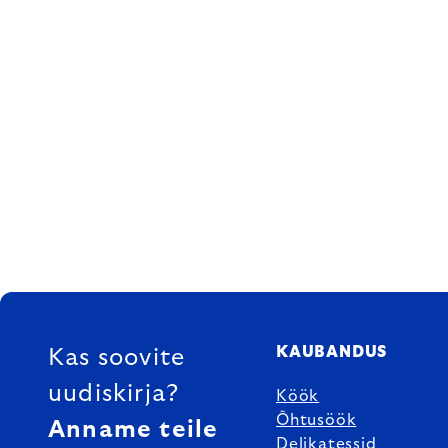
FOOTER
KAUBANDUS
Kas soovite
uudiskirja?
Köök
Õhtusöök
Anname teile
Delikatessid