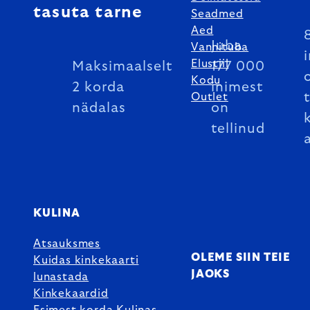
tasuta tarne
Seadmed
Aed
Juba
Vannituba
Elustiil
Maksimaalselt
177 000
Kodu
2 korda
inimest
Outlet
nädalas
on
tellinud
KULINA
Atsauksmes
OLEME SIIN TEIE
Kuidas kinkekaarti
JAOKS
lunastada
Kinkekaardid