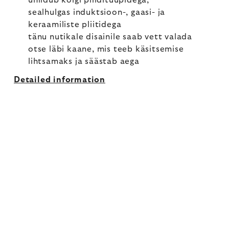
ühildub kõigi pliiditüüpidega,
sealhulgas induktsioon-, gaasi- ja
keraamiliste pliitidega
tänu nutikale disainile saab vett valada
otse läbi kaane, mis teeb käsitsemise
lihtsamaks ja säästab aega
Detailed information