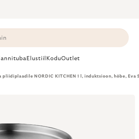
annituba
Elustiil
Kodu
Outlet
 pliidiplaadile NORDIC KITCHEN 1 l, induktsioon, hõbe, Eva 