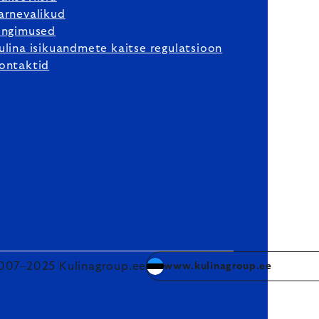
arnevalikud
ingimused
ulina isikuandmete kaitse regulatsioon
ontaktid
007–2025 Kulinagroup.ee
www.kulinagroup.ee