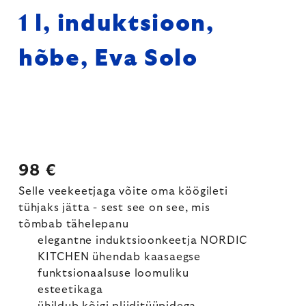
1 l, induktsioon,
hõbe, Eva Solo
98 €
Selle veekeetjaga võite oma köögileti
tühjaks jätta - sest see on see, mis
tõmbab tähelepanu
elegantne induktsioonkeetja NORDIC
KITCHEN ühendab kaasaegse
funktsionaalsuse loomuliku
esteetikaga