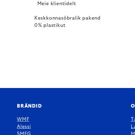
Meie klientidelt
Keskkonnasõbralik pakend
0% plastikut
BRÄNDID
O
WMF
T
Alessi
L
SMEG
M