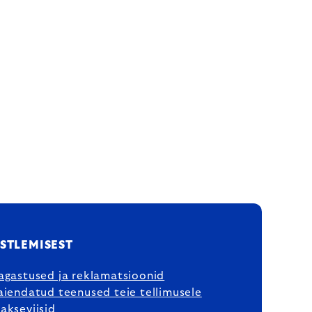
STLEMISEST
agastused ja reklamatsioonid
aiendatud teenused teie tellimusele
akseviisid