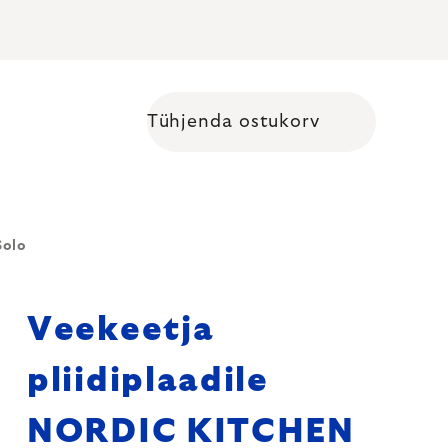
Tühjenda ostukorv
Shopping cart
Solo
Veekeetja
pliidiplaadile
NORDIC KITCHEN