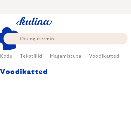
Skip
to
content
Kodu
Tekstiilid
Magamistuba
Voodikatted
Voodikatted