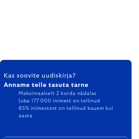
FOOTER
Kas soovite uudiskirja?
Anname teile tasuta tarne
Maksimaalselt 2 korda nädalas
Juba 177 000 inimest on tellinud
85% inimestest on tellinud kauem kui
aasta