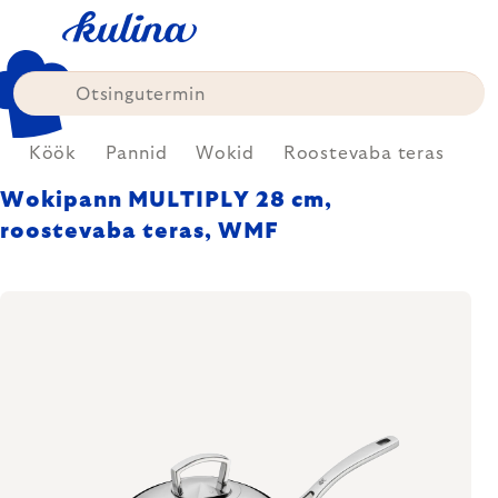
Skip
to
content
e
Köök
Pannid
Wokid
Roostevaba teras
Wokipann MULTIPLY 28 cm,
roostevaba teras, WMF