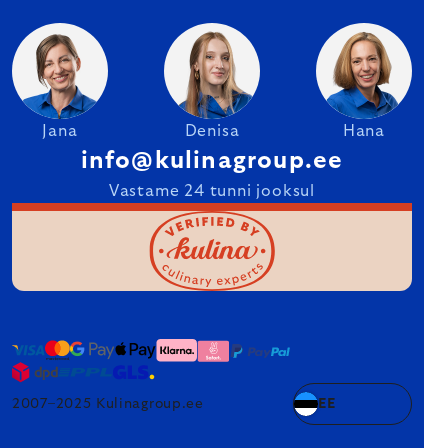
Jana
Denisa
Hana
info@kulinagroup.ee
Vastame 24 tunni jooksul
2007–2025 Kulinagroup.ee
EE