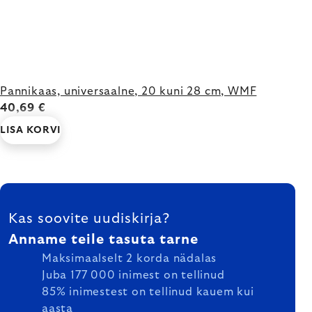
Pannikaas, universaalne, 20 kuni 28 cm, WMF
40,69 €
LISA KORVI
FOOTER
Kas soovite uudiskirja?
Anname teile tasuta tarne
Maksimaalselt 2 korda nädalas
Juba 177 000 inimest on tellinud
85% inimestest on tellinud kauem kui
aasta