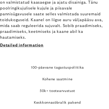
on valmistatud kaasaegse ja ajatu disainiga. Tänu
poolringikujulisele kujule ja piisavale
pannisügavusele saate selles valmistada suuremaid
toidukoguseid. Kaanel on liigse auru väljapääsu ava,
mida saab reguleerida sujuvalt. Sobib praadimiseks,
praadimiseks, keetmiseks ja kaane abil ka
hautamiseks.
Detailed information
100-päevane tagastuspoliitika
Kohene saatmine
50k+ tootearvustust
Keskkonnasõbralik pakend