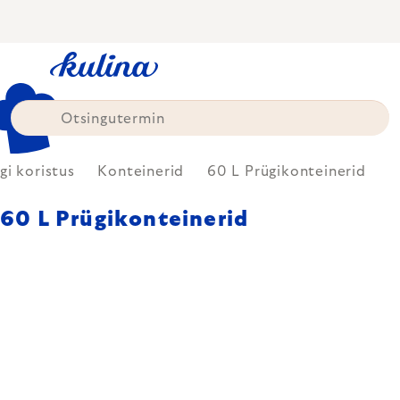
Skip
to
content
gi koristus
Konteinerid
60 L Prügikonteinerid
60 L Prügikonteinerid