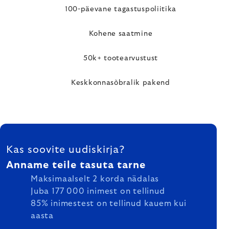
100-päevane tagastuspoliitika
Kohene saatmine
50k+ tootearvustust
Keskkonnasõbralik pakend
FOOTER
Kas soovite uudiskirja?
Anname teile tasuta tarne
Maksimaalselt 2 korda nädalas
Juba 177 000 inimest on tellinud
85% inimestest on tellinud kauem kui
aasta