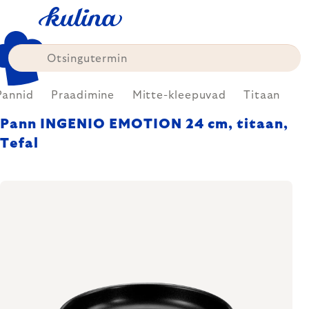
Skip
to
content
Pannid
Praadimine
Mitte-kleepuvad
Titaan
Pann INGENIO EMOTION 24 cm, titaan,
Tefal