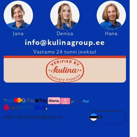
Jana
Denisa
Hana
info@kulinagroup.ee
Vastame 24 tunni jooksul
2007–2025 Kulinagroup.ee
EE