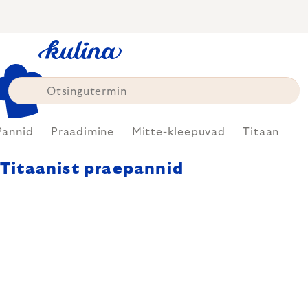
Skip
to
content
Pannid
Praadimine
Mitte-kleepuvad
Titaan
Titaanist praepannid