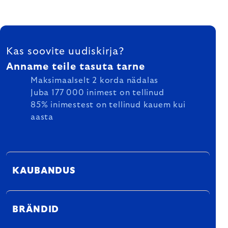
FOOTER
Kas soovite uudiskirja?
Anname teile tasuta tarne
Maksimaalselt 2 korda nädalas
Juba 177 000 inimest on tellinud
85% inimestest on tellinud kauem kui
aasta
KAUBANDUS
BRÄNDID