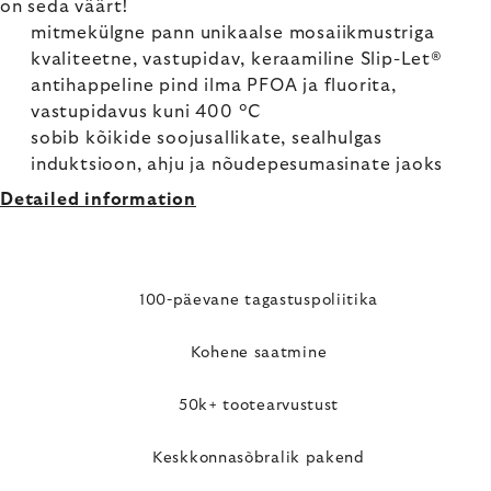
on seda väärt!
mitmekülgne pann unikaalse mosaiikmustriga
kvaliteetne, vastupidav, keraamiline Slip-Let®
antihappeline pind ilma PFOA ja fluorita,
vastupidavus kuni 400 °C
sobib kõikide soojusallikate, sealhulgas
induktsioon, ahju ja nõudepesumasinate jaoks
Detailed information
100-päevane tagastuspoliitika
Kohene saatmine
50k+ tootearvustust
Keskkonnasõbralik pakend