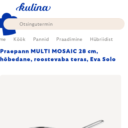
Skip
to
content
me
Köök
Pannid
Praadimine
Hübriidist
Praepann MULTI MOSAIC 28 cm,
hõbedane, roostevaba teras, Eva Solo