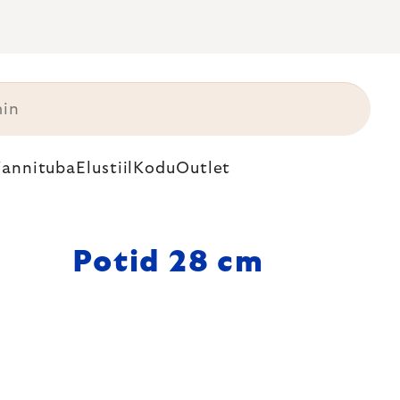
annituba
Elustiil
Kodu
Outlet
Potid 28 cm