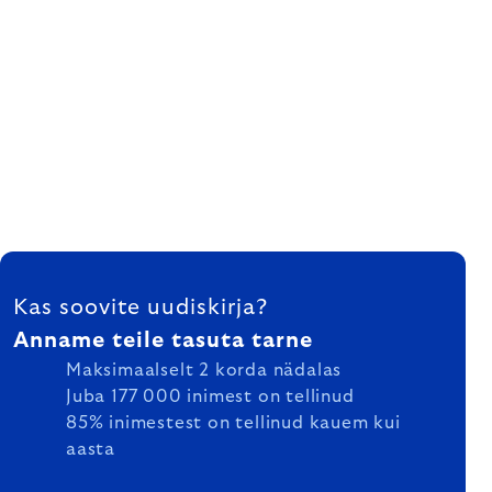
FOOTER
Kas soovite uudiskirja?
Anname teile tasuta tarne
Maksimaalselt 2 korda nädalas
Juba 177 000 inimest on tellinud
85% inimestest on tellinud kauem kui
aasta