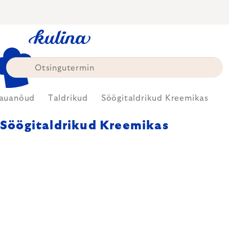
Skip
to
content
auanõud
Taldrikud
Söögitaldrikud Kreemikas
Söögitaldrikud Kreemikas