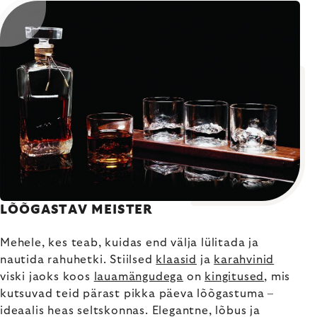
LÕÕGASTAV MEISTER
Mehele, kes teab, kuidas end välja lülitada ja
nautida rahuhetki. Stiilsed
klaasid
ja
karahvinid
viski jaoks koos
lauamängudega
on
kingitused
, mis
kutsuvad teid pärast pikka päeva lõõgastuma –
ideaalis heas seltskonnas. Elegantne, lõbus ja