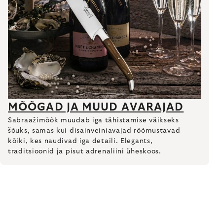
MÕÕGAD JA MUUD AVARAJAD
Sabraažimõõk muudab iga tähistamise väikseks
šõuks, samas kui disainveiniavajad rõõmustavad
kõiki, kes naudivad iga detaili. Elegants,
traditsioonid ja pisut adrenaliini üheskoos.