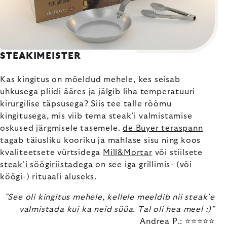
STEAKIMEISTER
Kas kingitus on mõeldud mehele, kes seisab
uhkusega pliidi ääres ja jälgib liha temperatuuri
kirurgilise täpsusega? Siis tee talle rõõmu
kingitusega, mis viib tema steak'i valmistamise
oskused järgmisele tasemele.
de Buyer teraspann
tagab täiusliku kooriku ja mahlase sisu ning koos
kvaliteetsete vürtsidega
Mill&Mortar
või stiilsete
steak'i söögiriistadega
on see iga grillimis- (või
köögi-) rituaali aluseks.
"See oli kingitus mehele, kellele meeldib nii steak'e
valmistada kui ka neid süüa. Tal oli hea meel :)"
Andrea P.: ⭐⭐⭐⭐⭐